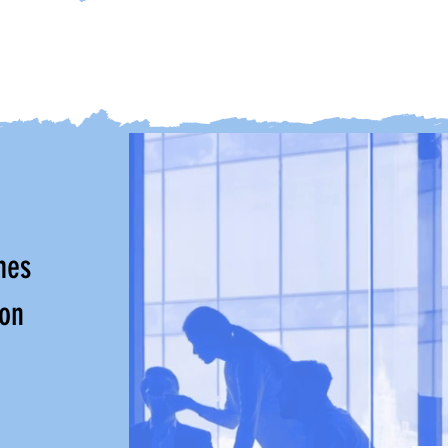
mes
lon