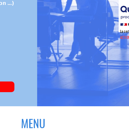
n ...)
La cer
ACTIO
MENU