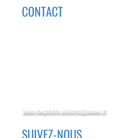
CONTACT
ASOE
est a votre ecoute pour
l’elaboration de votre projet ou
pour toute autre demande, par
mail ou téléphone.
PUY DE DOME
Tel : 06 75 31 19 68
jean-baptiste.alvarez@asoe.fr
SUIVEZ-NOUS