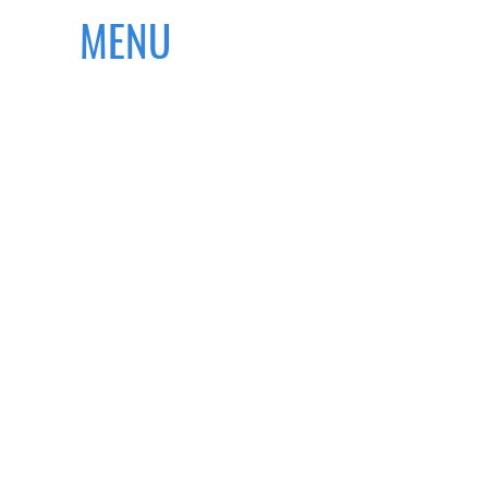
MENU
ACCUEIL
QUI SOMMES-NOUS
SAVOIR-FAIRE
CLIENTS
TÉMOIGNAGES